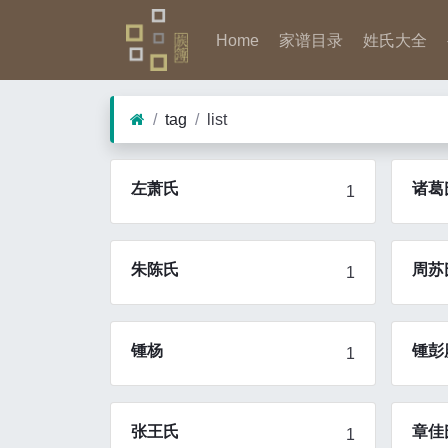
Home
家谱目录
姓氏大全
tag
list
左萧氏
诸葛
1
朱陈氏
周苏
1
锺杨
锺彭
1
张王氏
章佳
1