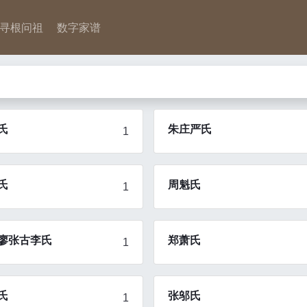
寻根问祖
数字家谱
氏
朱庄严氏
1
氏
周魁氏
1
廖张古李氏
郑萧氏
1
氏
张邬氏
1