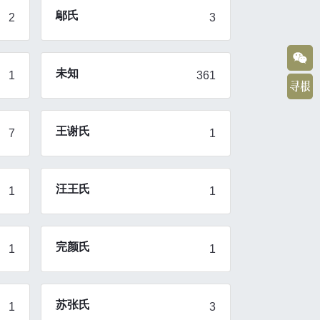
鄔氏
2
3
未知
1
361
王谢氏
7
1
汪王氏
1
1
完颜氏
1
1
苏张氏
1
3