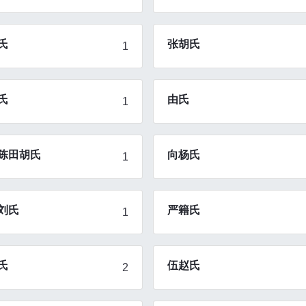
氏
张胡氏
1
氏
由氏
1
陈田胡氏
向杨氏
1
刘氏
严籍氏
1
氏
伍赵氏
2