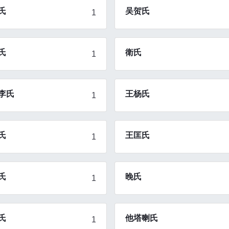
氏
吴贺氏
1
氏
衛氏
1
李氏
王杨氏
1
氏
王匡氏
1
氏
晚氏
1
氏
他塔喇氏
1