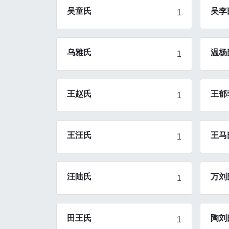
吴童氏
吴李
1
乌雅氏
温杨
1
王赵氏
王郁
1
王汪氏
王马
1
汪陆氏
万刘
1
田王氏
陶刘
1