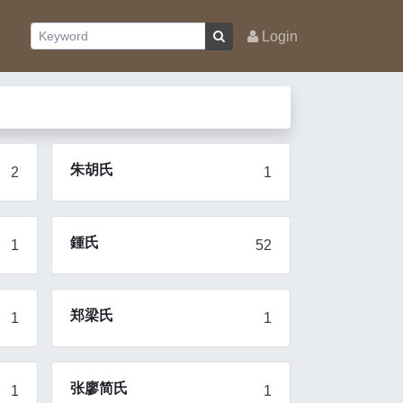
Login
朱胡氏
2
1
鍾氏
1
52
郑梁氏
1
1
张廖简氏
1
1