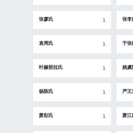
张廖氏
张李
1
袁周氏
于张
1
叶赫那拉氏
姚虞
1
杨陈氏
严王
1
萧彭氏
萧江
1