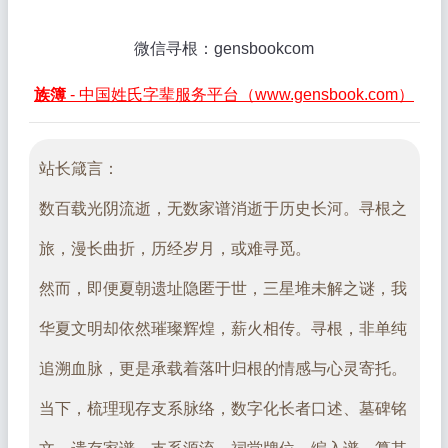
微信寻根：gensbookcom
族簿
- 中国姓氏字辈服务平台（www.gensbook.com）
站长箴言：
数百载光阴流逝，无数家谱消逝于历史长河。寻根之
旅，漫长曲折，历经岁月，或难寻觅。
然而，即便夏朝遗址隐匿于世，三星堆未解之谜，我
华夏文明却依然璀璨辉煌，薪火相传。寻根，非单纯
追溯血脉，更是承载着落叶归根的情感与心灵寄托。
当下，梳理现存支系脉络，数字化长者口述、墓碑铭