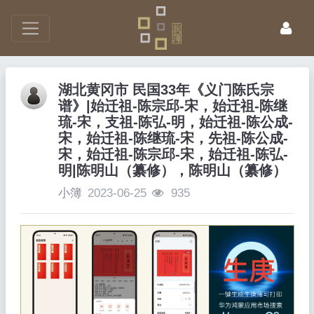
湖北黄冈市 民国33年《义门陈氏宗
谱》|始迁祖-陈宗邱-宋，始迁祖-陈继
琉-宋，支祖-陈弘-明，始迁祖-陈公成-
宋，始迁祖-陈继琉-宋，先祖-陈公成-
宋，始迁祖-陈宗邱-宋，始迁祖-陈弘-
明|陈明山（纂修），陈明山（纂修）
小簿
2023-06-25
935