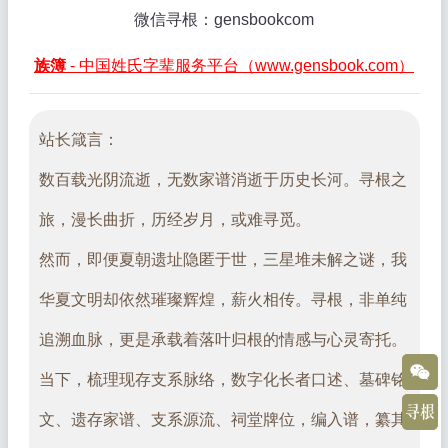
微信寻根：gensbookcom
族簿
- 中国姓氏字辈服务平台（www.gensbook.com）
站长箴言：
数百载光阴流逝，无数家谱消逝于历史长河。寻根之
旅，漫长曲折，历经岁月，或难寻觅。
然而，即便夏朝遗址隐匿于世，三星堆未解之谜，我
华夏文明却依然璀璨辉煌，薪火相传。寻根，非单纯
追溯血脉，更是承载着落叶归根的情感与心灵寄托。
当下，梳理现存支系脉络，数字化长者口述、墓碑铭
文、遗存家谱、支系源流、祠堂牌位，编入谱，纂其