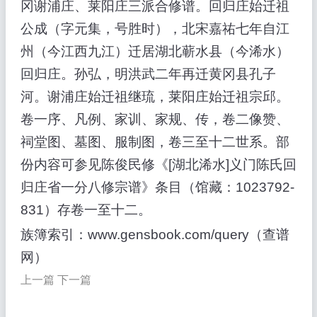
冈谢浦庄、莱阳庄三派合修谱。回归庄始迁祖
公成（字元集，号胜时），北宋嘉祐七年自江
州（今江西九江）迁居湖北蕲水县（今浠水）
回归庄。孙弘，明洪武二年再迁黄冈县孔子
河。谢浦庄始迁祖继琉，莱阳庄始迁祖宗邱。
卷一序、凡例、家训、家规、传，卷二像赞、
祠堂图、墓图、服制图，卷三至十二世系。部
份内容可参见陈俊民修《[湖北浠水]义门陈氏回
归庄省一分八修宗谱》条目（馆藏：1023792-
831）存卷一至十二。
族簿索引：www.gensbook.com/query（查谱
网）
上一篇
下一篇