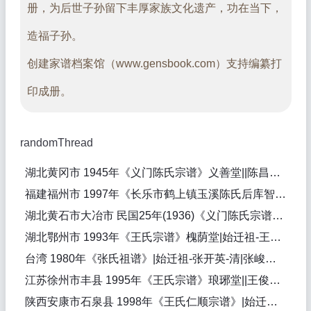
册，为后世子孙留下丰厚家族文化遗产，功在当下，
造福子孙。
创建家谱档案馆（www.gensbook.com）支持编纂打
印成册。
randomThread
湖北黄冈市 1945年《义门陈氏宗谱》义善堂||陈昌银（纂修）
福建福州市 1997年《长乐市鹤上镇玉溪陈氏后库智房丕忠公本支世谱》|始迁祖-陈丕忠-清|陈世藩（纂修）
湖北黄石市大冶市 民国25年(1936)《义门陈氏宗谱》德星堂|始迁祖-陈兴祖-明，支祖-陈仲仁-明，始迁祖-陈文贵-明，支祖-陈仲达-明，支祖-陈仲才-明|陈治民（纂修）
湖北鄂州市 1993年《王氏宗谱》槐荫堂|始迁祖-王义-明|王英吾（主编），王英吾（主修）
台湾 1980年《张氏祖谱》|始迁祖-张开英-清|张峻铭（纂修）
江苏徐州市丰县 1995年《王氏宗谱》琅琊堂||王俊林（纂修）
陕西安康市石泉县 1998年《王氏仁顺宗谱》|始迁祖-王永义-清乾隆三十年，始迁祖-王永仁-清乾隆三十年|王全容（纂修）