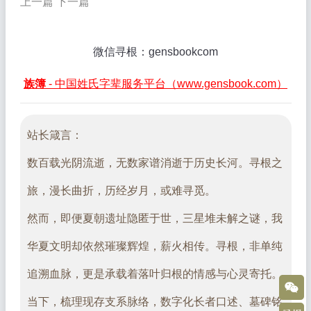
上一篇
下一篇
微信寻根：gensbookcom
族簿
- 中国姓氏字辈服务平台（www.gensbook.com）
站长箴言：
数百载光阴流逝，无数家谱消逝于历史长河。寻根之
旅，漫长曲折，历经岁月，或难寻觅。
然而，即便夏朝遗址隐匿于世，三星堆未解之谜，我
华夏文明却依然璀璨辉煌，薪火相传。寻根，非单纯
追溯血脉，更是承载着落叶归根的情感与心灵寄托。
当下，梳理现存支系脉络，数字化长者口述、墓碑铭