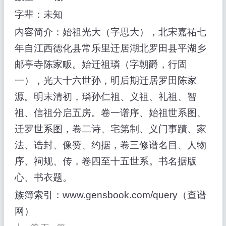
字辈：未知
内容简介：始祖光大（字思大），北宋嘉祐七
年自江西德化县常乐里迁居湖北罗田县平湖乡
邮亭寺陈家畈。始迁祖璘（字朝爵，行固
一），光大十六世孙，明后期迁居罗田陈家
源。明末清初，璘孙仁祖、义祖、礼祖、智
祖、信祖分启五房。卷一谱序、始祖世系图、
迁罗世系图，卷二诗、宅第制、义门事蹟、家
法、诰封、像赞、约据，卷三修谱名目、人物
序、祠规、传，卷四至十五世系。书名据版
心、书衣题。
族簿索引：www.gensbook.com/query（查谱
网）