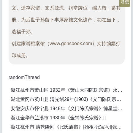
文、遗存家谱、支系源流、祠堂牌位，编入谱，纂其
册，为后世子孙留下丰厚家族文化遗产，功在当下，
造福子孙。
创建家谱档案馆（www.gensbook.com）支持编纂打
印成册。
randomThread
浙江杭州市萧山区 1932年《萧山大同陈氏宗谱》永和堂||
湖北黄冈市英山县 清光绪29年(1903)《义门陈氏宗谱》颖川堂|始祖-陈思洪-宋，始迁祖-陈茂实-明，始迁祖-陈茂能-明，一世祖-陈天寿-元，始迁祖-陈茂舟-明，始祖-陈思澄-宋|陈承鼎（纂修）
安徽安庆市怀宁县 1948年《义门陈氏宗谱》德星堂||陈剑潭（纂修）
浙江金华市兰溪市 1930年《金钟陈氏宗谱》||
浙江杭州市 清乾隆间《张氏族谱》|始祖-张宝-明|张振河（纂修）