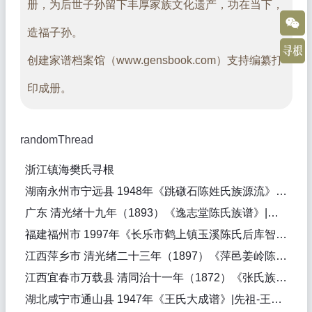
册，为后世子孙留下丰厚家族文化遗产，功在当下，
造福子孙。
创建家谱档案馆（www.gensbook.com）支持编纂打
印成册。
randomThread
浙江镇海樊氏寻根
湖南永州市宁远县 1948年《跳礅石陈姓氏族源流》|先祖-陈文皓|陈铭典（纂修）
广东 清光绪十九年（1893）《逸志堂陈氏族谱》|始迁祖-陈文旺-明|
福建福州市 1997年《长乐市鹤上镇玉溪陈氏后库智房丕忠公本支世谱》|始迁祖-陈丕忠-清|陈世藩（纂修）
江西萍乡市 清光绪二十三年（1897）《萍邑姜岭陈氏族谱》德星堂|先祖-陈癸，始迁祖-陈来仪-元时，始祖-陈自强-宋时，始迁祖-陈来仪-元，一世祖-陈自强-宋|陈晓堂（纂修），陈晓堂（纂修）
江西宜春市万载县 清同治十一年（1872）《张氏族谱》孝友堂|始祖-张淑升-清康熙年间，先祖-张学臣，先祖-张日珍|张炳熙（纂修）
湖北咸宁市通山县 1947年《王氏大成谱》|先祖-王道行|