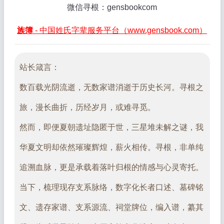
微信寻根：gensbookcom
族簿
- 中国姓氏字辈服务平台（www.gensbook.com）
站长箴言：
数百载光阴流逝，无数家谱消逝于历史长河。寻根之
旅，漫长曲折，历经岁月，或难寻觅。
然而，即便夏朝遗址隐匿于世，三星堆未解之谜，我
华夏文明却依然璀璨辉煌，薪火相传。寻根，非单纯
追溯血脉，更是承载着落叶归根的情感与心灵寄托。
当下，梳理现存支系脉络，数字化长者口述、墓碑铭
文、遗存家谱、支系源流、祠堂牌位，编入谱，纂其