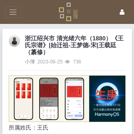
浙江绍兴市 清光绪六年（1880）《王
氏宗谱》|始迁祖-王梦德-宋|王载廷
（纂修）
小簿
2023-06-25
736
所属姓氏：王氏