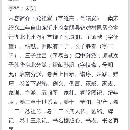
字辈：未知
内容简介：始祖嵩（字维高，号晴岚），南宋
绍兴二年自山东沂州府蒙阴县锦鸡村凤凰台宦
迁湖北荆州府石首柳子南城驲。子师献（字儒
望）、绍献。师献有三子，长子胜春（字三
阳）、三子胜昌（字泰占）启中分派；师献次
子胜华启北分派；绍献孙訉（字慎斋，号明
允）启南分派。卷首上目录、谱序、后跋、赠
序，卷首下恩纶、例义、例言、家戒、家规、
家训、字派、五服图、家礼、祠堂图记、纪年
表，卷二至十世系表，卷十一茔图、祀产，卷
十二上烈祖传，卷十二下孺人传、墓铭、碑
记，卷十三杂记。书名据版心、书衣、书名页
题。