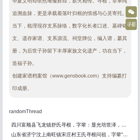
华夏文明却依然璀璨辉煌，薪火相传。寻根，非单纯
追溯血脉，更是承载着落叶归根的情感与心灵寄托。
当下，梳理现存支系脉络，数字化长者口述、墓碑铭
文、遗存家谱、支系源流、祠堂牌位，编入谱，纂其
册，为后世子孙留下丰厚家族文化遗产，功在当下，
造福子孙。
创建家谱档案馆（www.gensbook.com）支持编纂打
印成册。
randomThread
四川富顺县飞龙镇舒氏寻根，字辈：显光培世泽，以德定家庭
山东省济宁汶上南旺镇宋庄村王氏寻根问祖，字辈“永新来”，由山西洪洞大槐树迁出