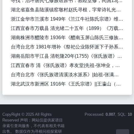
寻找：治坪唐氏七修族谱原书：敦睦堂修，民国13[1924]。
湖北省嘉鱼县陆溪镇窑墩村赵氏寻根，字辈诗礼光上国，文武映云台
浙江金华市兰溪市 1949年《兰江牛社陈氏宗谱》维则堂|始迁祖-陈椿-宋|
江西宜春市万载县 清光绪二十五年（1899）《万载镜山陈氏重修族谱》德星堂||陈仁孙（修），陈龙鳞（纂修），陈赞干（纂修），陈仁孙（主修）
湖南株洲市醴陵市 1936年《醴南玉屏山陈氏三修族谱》光远堂|始迁祖-陈隆海-明末清初，始迁祖-陈安邦-明末清初，始祖-陈叔明-南陈，始迁祖-陈先泰-明末清初，始迁祖-陈玑明-明末清初，始迁祖-陈得彰-明末清初，先祖-陈以六，始迁祖-陈祖文-明末清初|陈明
台湾台北市 1981年增补《祭祀公业陈怀派下子孙系统表及陈氏功德榜》|先祖-陈怀|
湖南岳阳市平江县 清乾隆20年(1755)《张氏族谱》堂|始迁祖-张孟常-唐|张礼教（纂修）
江西宜春市 清《张氏族谱》孝友堂|先祖-张坤业，先祖-张兴，先祖-张文盛|
台湾台北市《张氏族谱清溪淡水派系》|始祖-张满进，始迁祖-张亮耀-清|张霖华（纂修）
湖北武汉市新洲区 1916年《王氏宗谱》||王瀛山（纂修）
CopyRight © 2025 All Rights
Processed:
0.007
, SQL:
10
Reserved 声明：网站仅提供家谱目
录索引查询服务，不代表有相关书籍
出售。 数据仅作为寻根问祖探索研