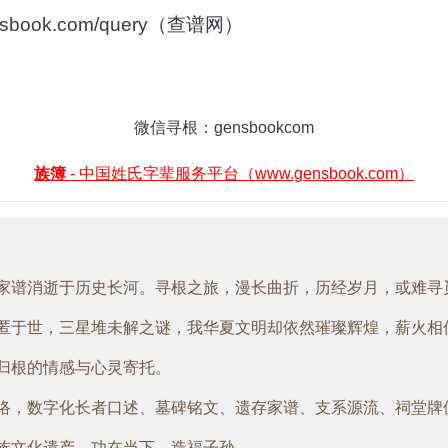
book.com/query（查谱网）
微信寻根：gensbookcom
族簿
- 中国姓氏字辈服务平台（www.gensbook.com）
家谱消逝于历史长河。寻根之旅，漫长曲折，历经岁月，或难寻
匿于世，三星堆未解之谜，我华夏文明却依然璀璨辉煌，薪火相
归根的情感与心灵寄托。
络，数字化长者口述、墓碑铭文、遗存家谱、支系源流、祠堂牌
族文化遗产，功在当下，造福子孙。