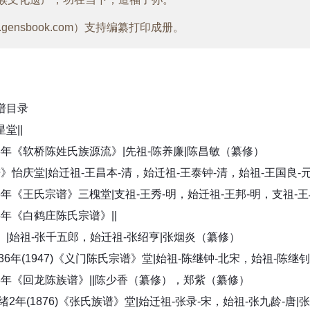
ensbook.com）支持编纂打印成册。
谱目录
堂||
48年《软桥陈姓氏族源流》|先祖-陈养廉|陈昌敏（纂修）
5年《白鹤庄陈氏宗谱》||
|始祖-张千五郎，始迁祖-张绍亨|张烟炎（纂修）
23年《回龙陈族谱》||陈少香（纂修），郑紫（纂修）