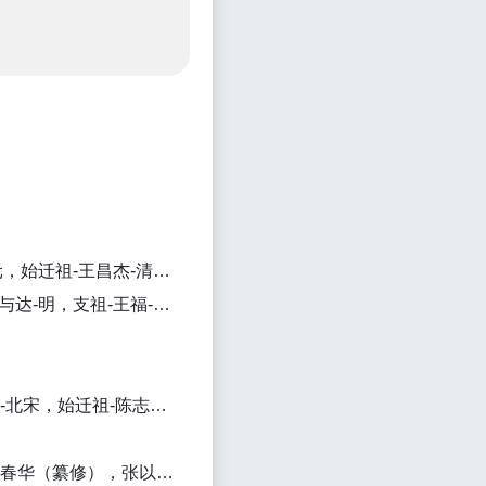
安徽 2013年《王氏宗谱》怡庆堂|始迁祖-王昌本-清，始迁祖-王泰钟-清，始祖-王国良-元，始迁祖-王昌杰-清，始迁祖-王昌达-清|王正亚（主编）
安徽合肥市肥东县 2016年《王氏宗谱》三槐堂|支祖-王秀-明，始迁祖-王邦-明，支祖-王与达-明，支祖-王福-明，支祖-王冈-明|王恒兴（主编）
江西九江市湖口县 民国36年(1947)《义门陈氏宗谱》堂|始祖-陈继钟-北宋，始祖-陈继钊-北宋，始迁祖-陈志宁-南宋，始迁祖-陈絃英-南宋，始祖-陈守宗-北宋，始迁祖-陈文耀-南宋|陈柏春（纂修），陈士鑫（纂修）
福建三明市建宁县 清光绪2年(1876)《张氏族谱》堂|始迁祖-张录-宋，始祖-张九龄-唐|张春华（纂修），张以行（纂修）