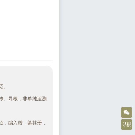
觅。
传。寻根，非单纯追溯
位，编入谱，纂其册，