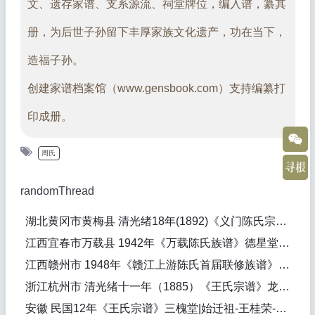
文、遗存家谱、支系源流、祠堂牌位，编入谱，纂其
册，为后世子孙留下丰厚家族文化遗产，功在当下，
造福子孙。
创建家谱档案馆（www.gensbook.com）支持编纂打
印成册。
周氏
randomThread
湖北黄冈市黄梅县 清光绪18年(1892)《义门陈氏宗谱》遵义堂|始迁祖-陈宗琉-北宋|陈炳旸（纂修），陈福兴（纂修）
江西宜春市万载县 1942年《万载陈氏族谱》德星堂||陈晓旸（纂修），陈晓旸（纂修）
江西赣州市 1948年《赣江上游陈氏首届联修族谱》|始祖-陈伯宣-唐代，始迁祖-陈成则-宋代|
浙江杭州市 清光绪十一年（1885）《王氏宗谱》龙泽堂|先祖-王俊公|王调明（纂修）
安徽 民国12年《王氏宗谱》三槐堂|始迁祖-王桂荣-明，始迁祖-王桂荣-明，始迁祖-王璧-唐|王筱甫（纂修），王筱甫（纂修）