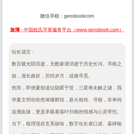
微信寻根：gensbookcom
族簿
- 中国姓氏字辈服务平台（www.gensbook.com）
站长箴言：
数百载光阴流逝，无数家谱消逝于历史长河。寻根之
旅，漫长曲折，历经岁月，或难寻觅。
然而，即便夏朝遗址隐匿于世，三星堆未解之谜，我
华夏文明却依然璀璨辉煌，薪火相传。寻根，非单纯
追溯血脉，更是承载着落叶归根的情感与心灵寄托。
当下，梳理现存支系脉络，数字化长者口述、墓碑铭